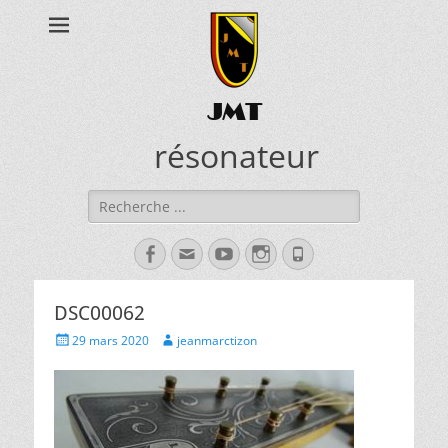
JMT
résonateur
Rechercher :
Facebook
Adresse
YouTube
Instagram
Tél
de
contact
DSC00062
Posted
Author
29 mars 2020
jeanmarctizon
on