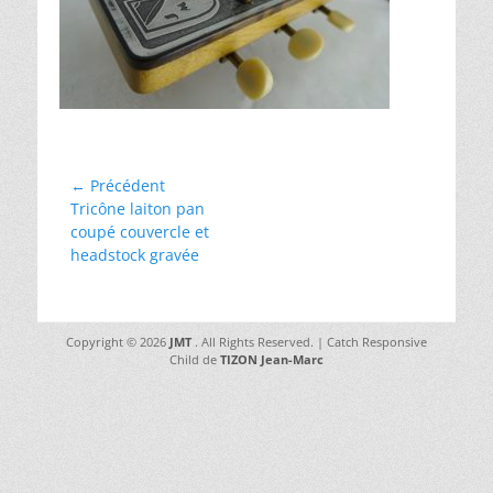
Navigation
← Précédent
Article
Tricône laiton pan
de
précédent :
coupé couvercle et
l’article
headstock gravée
Copyright © 2026
JMT
. All Rights Reserved. | Catch Responsive
Child de
TIZON Jean-Marc