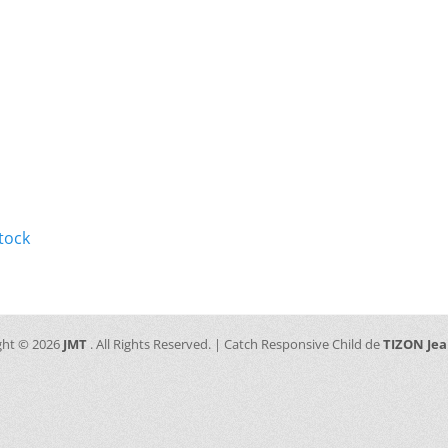
tock
ght © 2026
JMT
. All Rights Reserved. | Catch Responsive Child de
TIZON Je