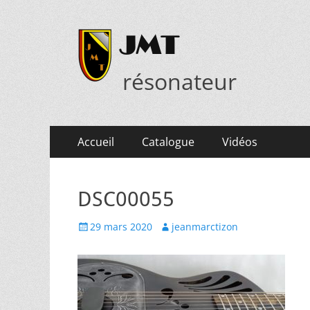
JMT
résonateur
Menu
Aller
Accueil
Catalogue
Vidéos
au
principal
contenu
DSC00055
Posted
Author
29 mars 2020
jeanmarctizon
on