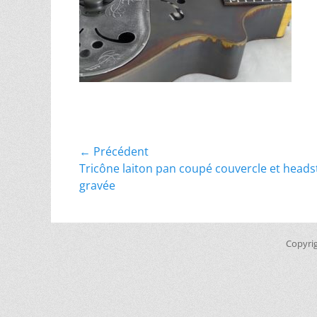
Navigation
← Précédent
Article
Tricône laiton pan coupé couvercle et heads
de
précédent :
gravée
l’article
Copyri