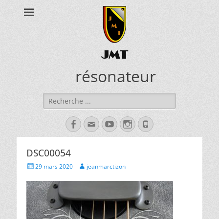
JMT
résonateur
Rechercher :
Facebook
Adresse
YouTube
Instagram
Tél
de
contact
DSC00054
Posted
Author
29 mars 2020
jeanmarctizon
on