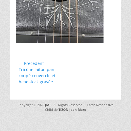
Navigation
← Précédent
Article
Tricône laiton pan
de
précédent :
coupé couvercle et
l’article
headstock gravée
Copyright © 2026
JMT
. All Rights Reserved. | Catch Responsive
Child de
TIZON Jean-Marc