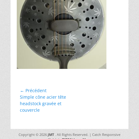
Navigation
← Précédent
Article
Simple cône acier tête
de
précédent :
headstock gravée et
l’article
couvercle
Copyright © 2026
JMT
. All Rights Reserved. | Catch Responsive