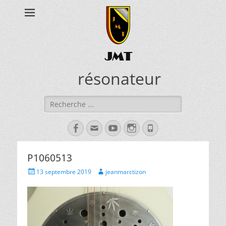
JMT
résonateur
Rechercher :
Facebook
Adresse
YouTube
Instagram
Tél
de
contact
P1060513
Posted
Author
13 septembre 2019
jeanmarctizon
on