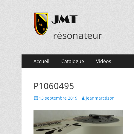
JMT
résonateur
Menu
Aller
Accueil
Catalogue
Vidéos
au
principal
contenu
P1060495
Posted
Author
13 septembre 2019
jeanmarctizon
on