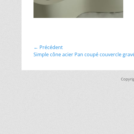
Navigation
← Précédent
Article
Simple cône acier Pan coupé couvercle grav
de
précédent :
l’article
Copyri