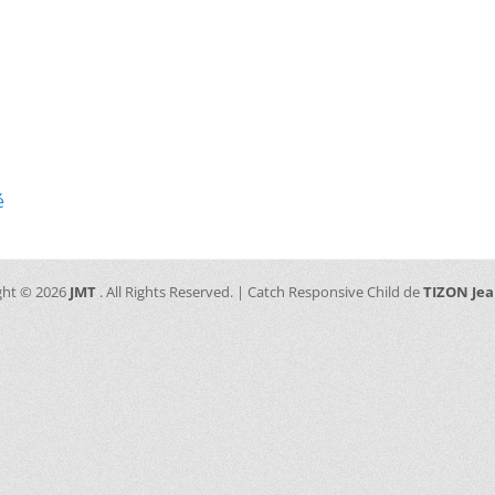
é
ght © 2026
JMT
. All Rights Reserved. | Catch Responsive Child de
TIZON Je