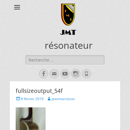
JMT
résonateur
Rechercher :
Facebook
Adresse
YouTube
Instagram
Tél
de
contact
fullsizeoutput_54f
Posted
Author
8 février 2019
jeanmarctizon
on