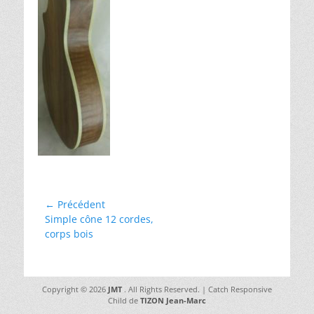
Navigation
← Précédent
Article
Simple cône 12 cordes,
de
précédent :
corps bois
l’article
Copyright © 2026
JMT
. All Rights Reserved. | Catch Responsive
Child de
TIZON Jean-Marc