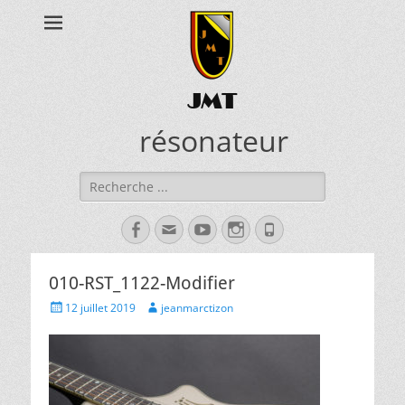
JMT
résonateur
Rechercher :
Facebook
Adresse
YouTube
Instagram
Tél
de
contact
010-RST_1122-Modifier
Posted
Author
12 juillet 2019
jeanmarctizon
on