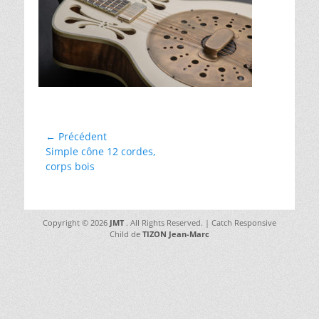
Navigation
← Précédent
Article
Simple cône 12 cordes,
de
précédent :
corps bois
l’article
Copyright © 2026
JMT
. All Rights Reserved. | Catch Responsive
Child de
TIZON Jean-Marc