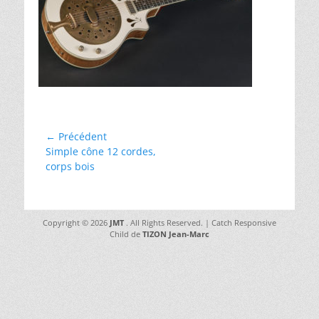
Navigation
← Précédent
Article
Simple cône 12 cordes,
de
précédent :
corps bois
l’article
Copyright © 2026
JMT
. All Rights Reserved. | Catch Responsive
Child de
TIZON Jean-Marc