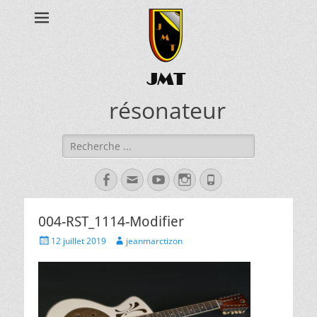
JMT
résonateur
Rechercher :
Facebook
Adresse
YouTube
Instagram
Tél
de
contact
004-RST_1114-Modifier
Posted
Author
12 juillet 2019
jeanmarctizon
on