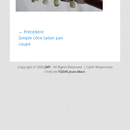
Navigation
← Précédent
Article
Simple cône laiton pan
de
précédent :
coupé
l’article
Copyright © 2026
JMT
. All Rights Reserved. | Catch Responsive
Child de
TIZON Jean-Marc