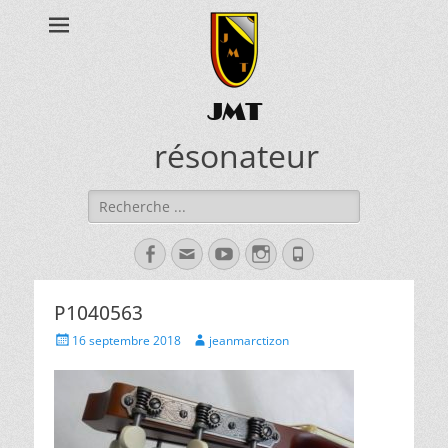
JMT
résonateur
Rechercher :
Facebook
Adresse
YouTube
Instagram
Tél
de
contact
P1040563
Posted
Author
16 septembre 2018
jeanmarctizon
on