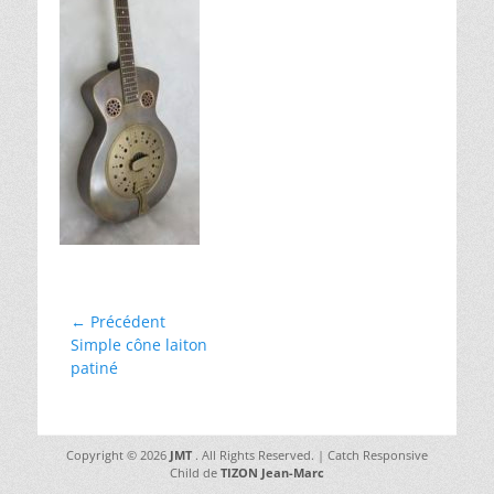
Navigation
← Précédent
Article
Simple cône laiton
de
précédent :
patiné
l’article
Copyright © 2026
JMT
. All Rights Reserved. | Catch Responsive
Child de
TIZON Jean-Marc