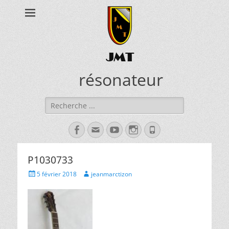
JMT
résonateur
Rechercher :
Facebook
Adresse
YouTube
Instagram
Tél
de
contact
P1030733
Posted
Author
5 février 2018
jeanmarctizon
on