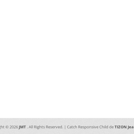
ght © 2026
JMT
. All Rights Reserved. | Catch Responsive Child de
TIZON Je