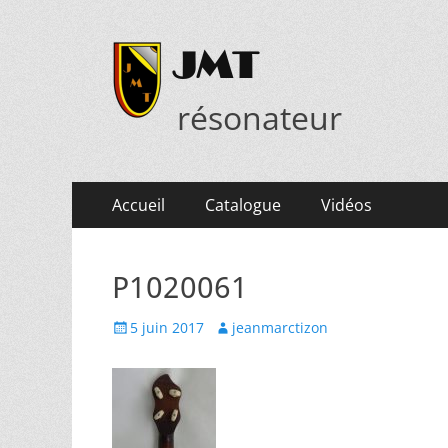
JMT
résonateur
Menu
Aller
Accueil
Catalogue
Vidéos
au
principal
contenu
P1020061
Posted
Author
5 juin 2017
jeanmarctizon
on