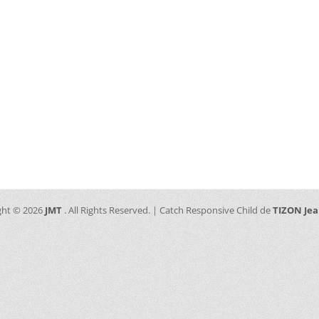
ght © 2026
JMT
. All Rights Reserved. | Catch Responsive Child de
TIZON Je