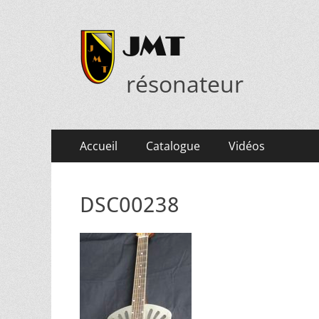
JMT
résonateur
Menu
Aller
Accueil
Catalogue
Vidéos
au
principal
contenu
DSC00238