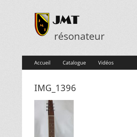
JMT
résonateur
Menu
Aller
Accueil
Catalogue
Vidéos
au
principal
contenu
IMG_1396