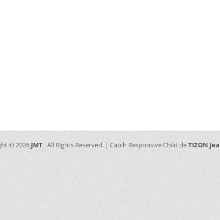
ght © 2026
JMT
. All Rights Reserved. | Catch Responsive Child de
TIZON Je