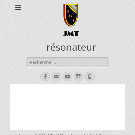
JMT
résonateur
Rechercher :
Facebook
Adresse
YouTube
Instagram
Tél
de
contact